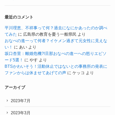
最近のコメント
平川理恵、不祥事って何？過去になにかあったのか調べ
てみた
に
広島県の教育を憂う一般県民
より
おなべの進一って何者？イケメン過ぎて元女性に見えな
い！
に
あい
より
坂口杏里：離婚危機?!旦那おなべの進一への怒りエピソ
ード5選！
に
やす
より
BTSかわいそう！活動休止ではないとの事務所の発表に
ファンからは休ませてあげての声
に
ケッコ
より
アーカイブ
2023年7月
2023年3月