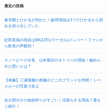
最近の投稿
春木開とひかるが別れた！破局理由は3つでひかるから別
れを切り出していた
紀田直哉の現在はMAZZEL(マーゼル)メンバー！ファンか
ら歓喜の声殺到！
スノーピーク社長、山井梨沙のタトゥーの理由！秘めら
れた想いとは？
【画像】三浦瑠麗の喪服がどこのブランドか判明！シー
スルーの写真で炎上
佐久間大介の他担狩りがすごい！沼落ちする理由７選を
ご紹介！