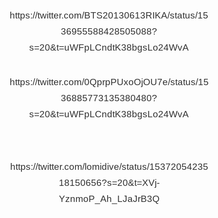
https://twitter.com/BTS20130613RIKA/status/15
36955588428505088?
s=20&t=uWFpLCndtK38bgsLo24WvA
https://twitter.com/0QprpPUxoOjOU7e/status/15
36885773135380480?
s=20&t=uWFpLCndtK38bgsLo24WvA
https://twitter.com/lomidive/status/15372054235
18150656?s=20&t=XVj-
YznmoP_Ah_LJaJrB3Q