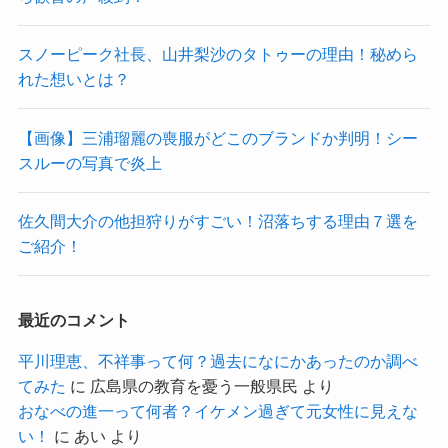
スノーピーク社長、山井梨沙のタトゥーの理由！秘めら
れた想いとは？
【画像】三浦瑠麗の喪服がどこのブランドか判明！シー
スルーの写真で炎上
佐久間大介の他担狩りがすごい！沼落ちする理由７選を
ご紹介！
最近のコメント
平川理恵、不祥事って何？過去になにかあったのか調べ
てみた
に
広島県の教育を憂う一般県民
より
おなべの進一って何者？イケメン過ぎて元女性に見えな
い！
に
あい
より