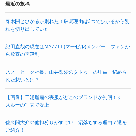
最近の投稿
春木開とひかるが別れた！破局理由は3つでひかるから別
れを切り出していた
紀田直哉の現在はMAZZEL(マーゼル)メンバー！ファンか
ら歓喜の声殺到！
スノーピーク社長、山井梨沙のタトゥーの理由！秘めら
れた想いとは？
【画像】三浦瑠麗の喪服がどこのブランドか判明！シー
スルーの写真で炎上
佐久間大介の他担狩りがすごい！沼落ちする理由７選を
ご紹介！