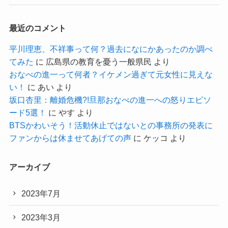
最近のコメント
平川理恵、不祥事って何？過去になにかあったのか調べ
てみた
に
広島県の教育を憂う一般県民
より
おなべの進一って何者？イケメン過ぎて元女性に見えな
い！
に
あい
より
坂口杏里：離婚危機?!旦那おなべの進一への怒りエピソ
ード5選！
に
やす
より
BTSかわいそう！活動休止ではないとの事務所の発表に
ファンからは休ませてあげての声
に
ケッコ
より
アーカイブ
2023年7月
2023年3月