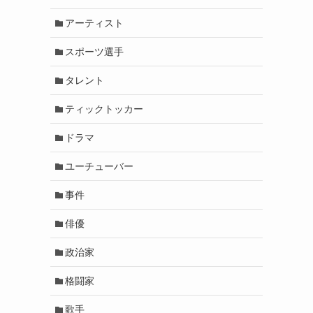
アーティスト
スポーツ選手
タレント
ティックトッカー
ドラマ
ユーチューバー
事件
俳優
政治家
格闘家
歌手