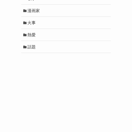
漫画家
火事
熱愛
話題