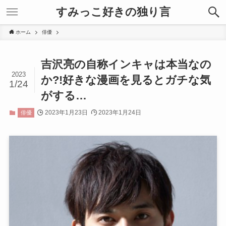
すみっこ好きの独り言
ホーム
俳優
吉沢亮の自称インキャは本当なの
2023
か?!好きな漫画を見るとガチな気
1/24
がする…
2023年1月23日
2023年1月24日
俳優