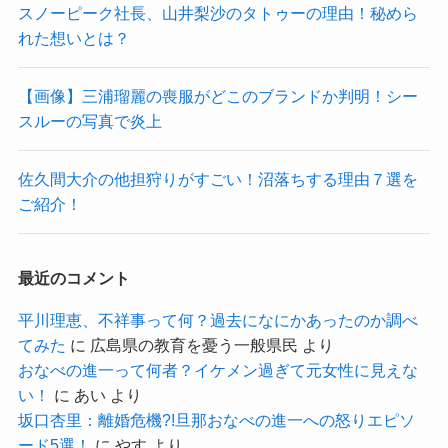
スノーピーク社長、山井梨沙のタトゥーの理由！秘めら
れた想いとは？
【画像】三浦瑠麗の喪服がどこのブランドか判明！シー
スルーの写真で炎上
佐久間大介の他担狩りがすごい！沼落ちする理由７選を
ご紹介！
最近のコメント
平川理恵、不祥事って何？過去になにかあったのか調べ
てみた
に
広島県の教育を憂う一般県民
より
おなべの進一って何者？イケメン過ぎて元女性に見えな
い！
に
あい
より
坂口杏里：離婚危機?!旦那おなべの進一への怒りエピソ
ード5選！
に
やす
より