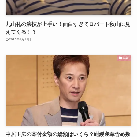
丸山礼の演技が上手い！面白すぎてロバート秋山に見
えてくる！？
2023年1月11日
話題
中居正広の寄付金額の総額はいくら？紺綬褒章含め数