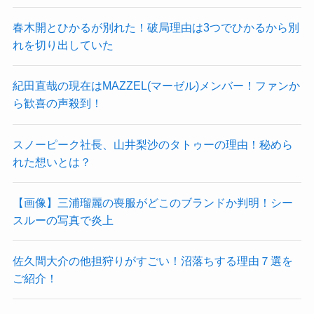
春木開とひかるが別れた！破局理由は3つでひかるから別
れを切り出していた
紀田直哉の現在はMAZZEL(マーゼル)メンバー！ファンか
ら歓喜の声殺到！
スノーピーク社長、山井梨沙のタトゥーの理由！秘めら
れた想いとは？
【画像】三浦瑠麗の喪服がどこのブランドか判明！シー
スルーの写真で炎上
佐久間大介の他担狩りがすごい！沼落ちする理由７選を
ご紹介！