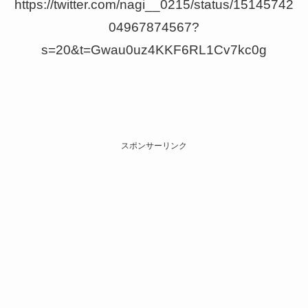
https://twitter.com/nagi__0215/status/15145742
04967874567?
s=20&t=Gwau0uz4KKF6RL1Cv7kc0g
スポンサーリンク