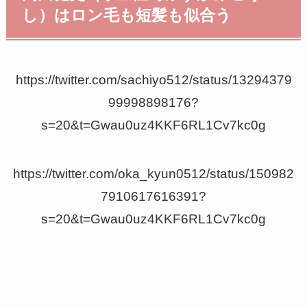
し）はロン毛も短髪も似合う
https://twitter.com/sachiyo512/status/13294379
99998898176?
s=20&t=Gwau0uz4KKF6RL1Cv7kc0g
https://twitter.com/oka_kyun0512/status/150982
7910617616391?
s=20&t=Gwau0uz4KKF6RL1Cv7kc0g