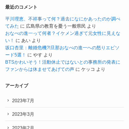
最近のコメント
平川理恵、不祥事って何？過去になにかあったのか調べ
てみた
に
広島県の教育を憂う一般県民
より
おなべの進一って何者？イケメン過ぎて元女性に見えな
い！
に
あい
より
坂口杏里：離婚危機?!旦那おなべの進一への怒りエピソ
ード5選！
に
やす
より
BTSかわいそう！活動休止ではないとの事務所の発表に
ファンからは休ませてあげての声
に
ケッコ
より
アーカイブ
2023年7月
2023年3月
2023年2月