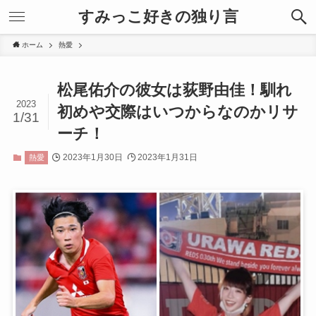
すみっこ好きの独り言
ホーム
熱愛
松尾佑介の彼女は荻野由佳！馴れ
2023
初めや交際はいつからなのかリサ
1/31
ーチ！
2023年1月30日
2023年1月31日
熱愛