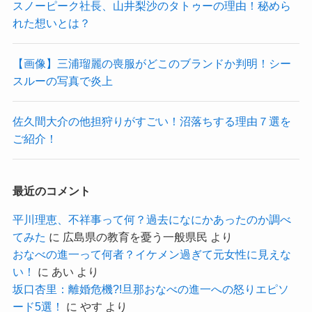
スノーピーク社長、山井梨沙のタトゥーの理由！秘めら
れた想いとは？
【画像】三浦瑠麗の喪服がどこのブランドか判明！シー
スルーの写真で炎上
佐久間大介の他担狩りがすごい！沼落ちする理由７選を
ご紹介！
最近のコメント
平川理恵、不祥事って何？過去になにかあったのか調べ
てみた
に
広島県の教育を憂う一般県民
より
おなべの進一って何者？イケメン過ぎて元女性に見えな
い！
に
あい
より
坂口杏里：離婚危機?!旦那おなべの進一への怒りエピソ
ード5選！
に
やす
より