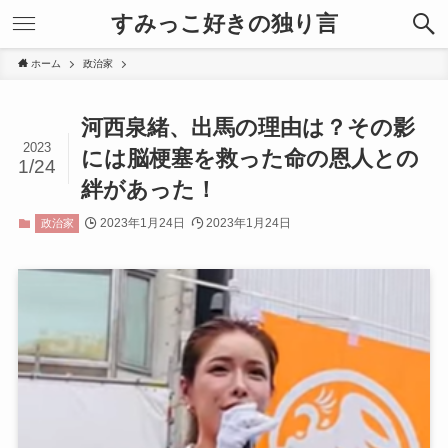
すみっこ好きの独り言
ホーム
政治家
河西泉緒、出馬の理由は？その影
2023
には脳梗塞を救った命の恩人との
1/24
絆があった！
2023年1月24日
2023年1月24日
政治家