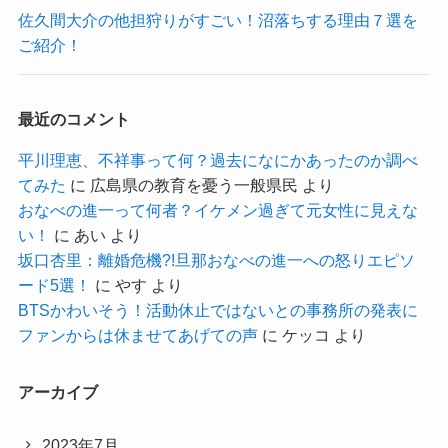
佐久間大介の他担狩りがすごい！沼落ちする理由７選を
ご紹介！
最近のコメント
平川理恵、不祥事って何？過去になにかあったのか調べ
てみた
に
広島県の教育を憂う一般県民
より
おなべの進一って何者？イケメン過ぎて元女性に見えな
い！
に
あい
より
坂口杏里：離婚危機?!旦那おなべの進一への怒りエピソ
ード5選！
に
やす
より
BTSかわいそう！活動休止ではないとの事務所の発表に
ファンからは休ませてあげての声
に
ケッコ
より
アーカイブ
2023年7月