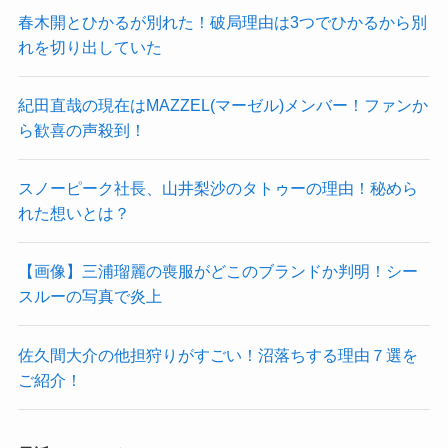
春木開とひかるが別れた！破局理由は3つでひかるから別
れを切り出していた
紀田直哉の現在はMAZZEL(マーゼル)メンバー！ファンか
ら歓喜の声殺到！
スノーピーク社長、山井梨沙のタトゥーの理由！秘めら
れた想いとは？
【画像】三浦瑠麗の喪服がどこのブランドか判明！シー
スルーの写真で炎上
佐久間大介の他担狩りがすごい！沼落ちする理由７選を
ご紹介！