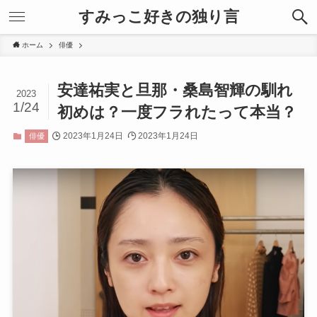
すみっこ好きの独り言
ホーム
俳優
安達祐実と旦那・桑島智輝の馴れ
2023
1/24
初めは？一度フラれたって本当？
2023年1月24日
2023年1月24日
俳優