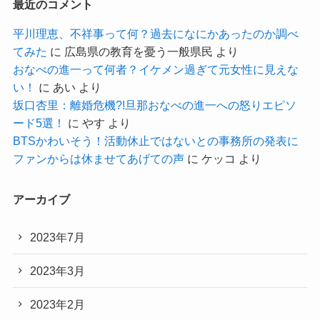
最近のコメント
平川理恵、不祥事って何？過去になにかあったのか調べ
てみた
に
広島県の教育を憂う一般県民
より
おなべの進一って何者？イケメン過ぎて元女性に見えな
い！
に
あい
より
坂口杏里：離婚危機?!旦那おなべの進一への怒りエピソ
ード5選！
に
やす
より
BTSかわいそう！活動休止ではないとの事務所の発表に
ファンからは休ませてあげての声
に
ケッコ
より
アーカイブ
2023年7月
2023年3月
2023年2月